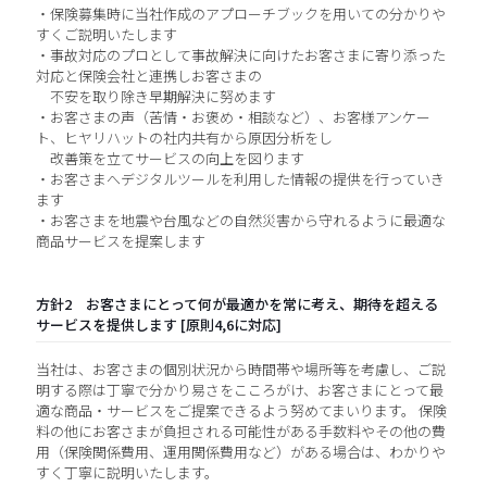
・保険募集時に当社作成のアプローチブックを用いての分かりや
すくご説明いたします
・事故対応のプロとして事故解決に向けたお客さまに寄り添った
対応と保険会社と連携しお客さまの
不安を取り除き早期解決に努めます
・お客さまの声（苦情・お褒め・相談など）、お客様アンケー
ト、ヒヤリハットの社内共有から原因分析をし
改善策を立てサービスの向上を図ります
・お客さまへデジタルツールを利用した情報の提供を行っていき
ます
・お客さまを地震や台風などの自然災害から守れるように最適な
商品サービスを提案します
方針2 お客さまにとって何が最適かを常に考え、期待を超える
サービスを提供します [原則4,6に対応]
当社は、お客さまの個別状況から時間帯や場所等を考慮し、ご説
明する際は丁寧で分かり易さをこころがけ、お客さまにとって最
適な商品・サービスをご提案できるよう努めてまいります。 保険
料の他にお客さまが負担される可能性がある手数料やその他の費
用（保険関係費用、運用関係費用など）がある場合は、わかりや
すく丁寧に説明いたします。