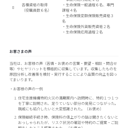
各種資格の取得
・生命保険一般過程６名、専門
8
（役職員数６名）
課程４名
・生命保険変額保険販売資格３
名
・生命保険外貨販売資格２名
・生命保険応用過程２名
お客さまの声
当社は、お客様の声（苦情・お褒めの言葉・要望・相談・問合せ
等）やヒヤリハットを積極的に収集しています。収集したものを
原因分析し改善策を検討・実行することにより品質の向上を図っ
てまいります。
・お客様の声の一例
住宅支援機構特約火災の満期案内へ訪問時に、特約１つ１つ
を丁寧に説明され、足りていない部分の発見につながった。
親戚にも紹介したいと大変感謝された。〔お褒め〕
保険継続手続き時、保険料の値上がりの話は聞きたくないと
おっしゃられたが、リスク状況の確認や特約のご提案・ご説
明をしたところ感謝された。〔お褒め〕