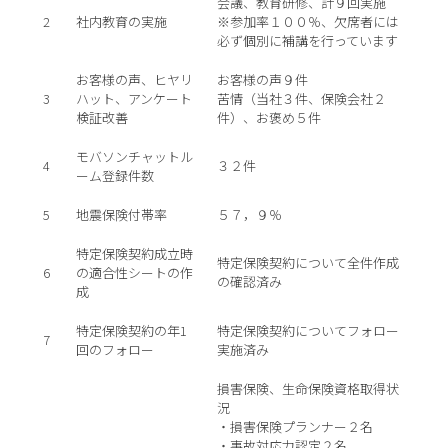
会議、教育研修、計９回実施
2
社内教育の実施
※参加率１００％、欠席者には
必ず個別に補講を行っています
お客様の声、ヒヤリ
お客様の声９件
3
ハット、アンケート
苦情（当社３件、保険会社２
検証改善
件）、お褒め５件
モバソンチャットル
4
３２件
ーム登録件数
5
地震保険付帯率
５７，９％
特定保険契約成立時
特定保険契約について全件作成
6
の適合性シートの作
の確認済み
成
特定保険契約の年1
特定保険契約についてフォロー
7
回のフォロー
実施済み
損害保険、生命保険資格取得状
況
・損害保険プランナー２名
・事故対応力認定２名