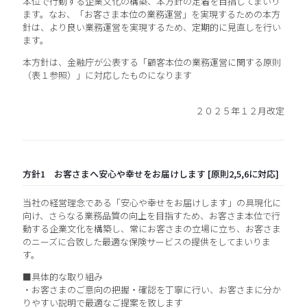
本位で行動する企業文化の構築、本方針の定着を目指してまいり
ます。なお、「お客さま本位の業務運営」を実現するための本方
針は、より良い業務運営を実現するため、定期的に見直しを行い
ます。
本方針は、金融庁が公表する「顧客本位の業務運営に関する原則
（表１参照）」に対応したものになります
２０２５年１２月改定
方針1 お客さまへ安心や幸せをお届けします [原則2,5,6に対応]
当社の経営理念である「安心や幸せをお届けします」の具現化に
向け、さらなる業務品質の向上を目指すため、お客さま本位で行
動する企業文化を構築し、常にお客さまの立場に立ち、お客さま
のニーズに合致した最適な保険サービスの提供をしてまいりま
す。
■具体的な取り組み
・お客さまのご意向の把握・確認を丁寧に行い、お客さまに分か
りやすい説明で最適なご提案を致します