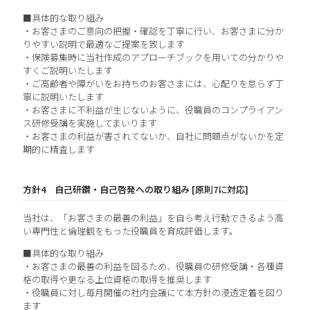
■具体的な取り組み
・お客さまのご意向の把握・確認を丁寧に行い、お客さまに分か
りやすい説明で最適なご提案を致します
・保険募集時に当社作成のアプローチブックを用いての分かりや
すくご説明いたします
・ご高齢者や障がいをお持ちのお客さまには、心配りを怠らず丁
寧に説明いたします
・お客さまに不利益が生じないように、役職員のコンプライアン
ス研修受講を実施してまいります
・お客さまの利益が害されてないか、自社に問題点がないかを定
期的に精査します
方針4 自己研鑽・自己啓発への取り組み [原則7に対応]
当社は、「お客さまの最善の利益」を自ら考え行動できるよう高
い専門性と倫理観をもった役職員を育成評価します。
■具体的な取り組み
・お客さまの最善の利益を図るため、役職員の研修受講・各種資
格の取得や更なる上位資格の取得を推奨します
・役職員に対し毎月開催の社内会議にて本方針の浸透定着を図り
ます