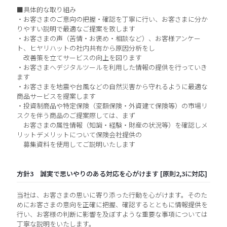
■具体的な取り組み
・お客さまのご意向の把握・確認を丁寧に行い、お客さまに分か
りやすい説明で最適なご提案を致します
・お客さまの声（苦情・お褒め・相談など）、お客様アンケー
ト、ヒヤリハットの社内共有から原因分析をし
改善策を立てサービスの向上を図ります
・お客さまへデジタルツールを利用した情報の提供を行っていき
ます
・お客さまを地震や台風などの自然災害から守れるように最適な
商品サービスを提案します
・投資制商品や特定保険（変額保険・外資建て保険等）の市場リ
スクを伴う商品のご提案際しては、まず
お客さまの属性情報（知識・経験・財産の状況等）を確認しメ
リットデメリットについて保険会社提供の
募集資料を使用してご説明いたします
方針3 誠実で思いやりのある対応を心がけます [原則2,3に対応]
当社は、お客さまの思いに寄り添った行動を心がけます。そのた
めにお客さまの意向を正確に把握、確認するとともに情報提供を
行い、お客様の判断に影響を及ぼすような重要な事項については
丁寧な説明をいたします。