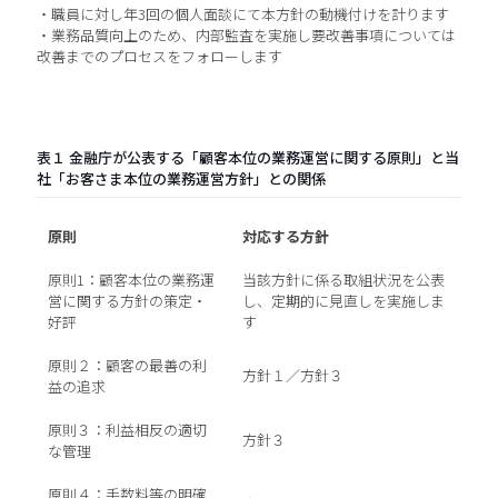
・職員に対し年3回の個人面談にて本方針の動機付けを計ります
・業務品質向上のため、内部監査を実施し要改善事項については
改善までのプロセスをフォローします
表１ 金融庁が公表する「顧客本位の業務運営に関する原則」と当
社「お客さま本位の業務運営方針」との関係
原則
対応する方針
原則1：顧客本位の業務運
当該方針に係る取組状況を公表
営に関する方針の策定・
し、定期的に見直しを実施しま
好評
す
原則２：顧客の最善の利
方針１／方針３
益の追求
原則３：利益相反の適切
方針３
な管理
原則４：手数料等の明確